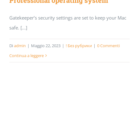
Professional operating system
Gatekeeper’s security settings are set to keep your Mac
safe. [...]
Di
admin
|
Maggio 22, 2023
|
! Без рубрики
|
0 Commenti
Continua a leggere